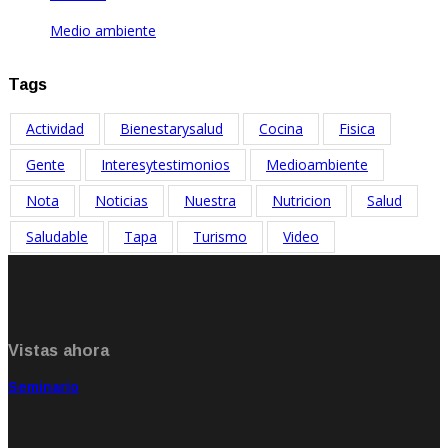
Medio ambiente
May 17, 2023
Tags
Actividad
Bienestarysalud
Cocina
Fisica
Gente
Interesytestimonios
Medioambiente
Nota
Noticias
Nuestra
Nutricion
Salud
Saludable
Tapa
Turismo
Video
Vistas ahora
Seminario
Sep 20, 2021
Rate: 5.00