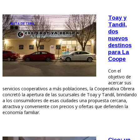
Toay y
NOTA DE TAPA
Tandil,
dos
nuevos
destinos
para La
Coope
Con el
objetivo de
acercar sus
servicios cooperativos a más poblaciones, la Cooperativa Obrera
concretó la apertura de las sucursales de Toay y Tandil, brindando
a los consumidores de esas ciudades una propuesta cercana,
atractiva y conveniente con precios y ofertas que defienden la
economía familiar.
Cico: un