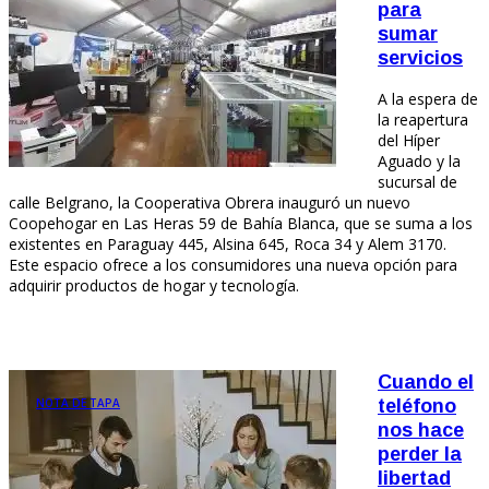
para
sumar
servicios
A la espera de
la reapertura
del Híper
Aguado y la
sucursal de
calle Belgrano, la Cooperativa Obrera inauguró un nuevo
Coopehogar en Las Heras 59 de Bahía Blanca, que se suma a los
existentes en Paraguay 445, Alsina 645, Roca 34 y Alem 3170.
Este espacio ofrece a los consumidores una nueva opción para
adquirir productos de hogar y tecnología.
Cuando el
NOTA DE TAPA
teléfono
nos hace
perder la
libertad