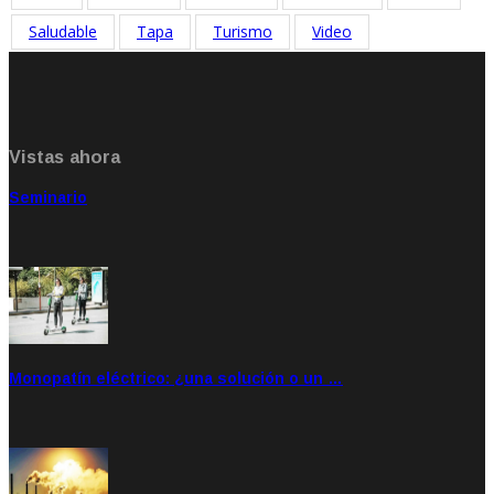
Saludable
Tapa
Turismo
Video
Vistas ahora
Seminario
Sep 20, 2021
Rate: 5.00
Monopatín eléctrico: ¿una solución o un …
Feb 28, 2020
Rate: 4.00