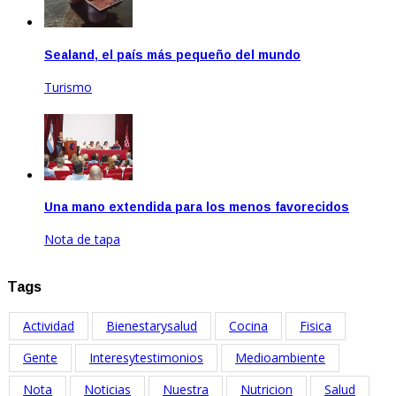
Sealand, el país más pequeño del mundo
Turismo
Jul 21, 2021
Una mano extendida para los menos favorecidos
Nota de tapa
Dic 21, 2022
Tags
Actividad
Bienestarysalud
Cocina
Fisica
Gente
Interesytestimonios
Medioambiente
Nota
Noticias
Nuestra
Nutricion
Salud